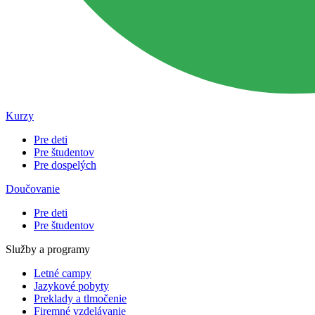
Kurzy
Pre deti
Pre študentov
Pre dospelých
Doučovanie
Pre deti
Pre študentov
Služby a programy
Letné campy
Jazykové pobyty
Preklady a tlmočenie
Firemné vzdelávanie