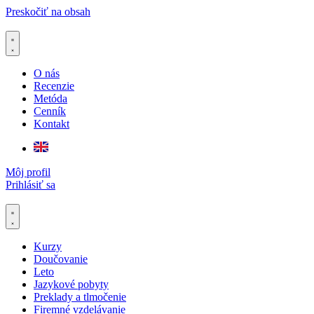
Preskočiť na obsah
O nás
Recenzie
Metóda
Cenník
Kontakt
Môj profil
Prihlásiť sa
Kurzy
Doučovanie
Leto
Jazykové pobyty
Preklady a tlmočenie
Firemné vzdelávanie