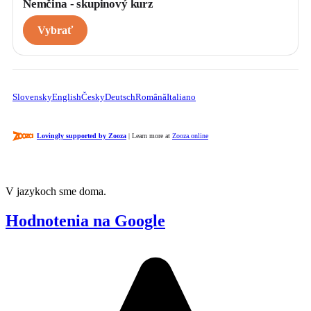
Nemčina - skupinový kurz 
Vybrať
Slovensky
English
Česky
Deutsch
Română
Italiano
Lovingly supported by Zooza
| Learn more at
Zooza.online
V jazykoch sme doma.
Hodnotenia na Google