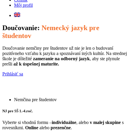
Môj profil
Doučovanie:
Nemecký jazyk pre
študentov
Doučovanie nemčiny pre študentov už nie je len o budovaní
pozitívneho vzťahu k jazyku a spoznávaní iných kultúr. Na strednej
škole je dôležité
zameranie na odborný jazyk
, aby ste plynule
prešli
až k úspešnej maturite.
Prihlásiť sa
Nemčina pre študentov
NJ pre SŠ 1.-4.roč.
Vyberte si vhodnú formu –
individuálne
, alebo
v malej skupine
s
rovesníkmi.
Online
alebo
prezenčne
.