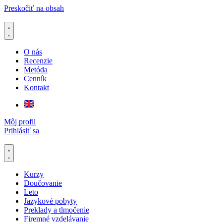
Preskočiť na obsah
O nás
Recenzie
Metóda
Cenník
Kontakt
Môj profil
Prihlásiť sa
Kurzy
Doučovanie
Leto
Jazykové pobyty
Preklady a tlmočenie
Firemné vzdelávanie