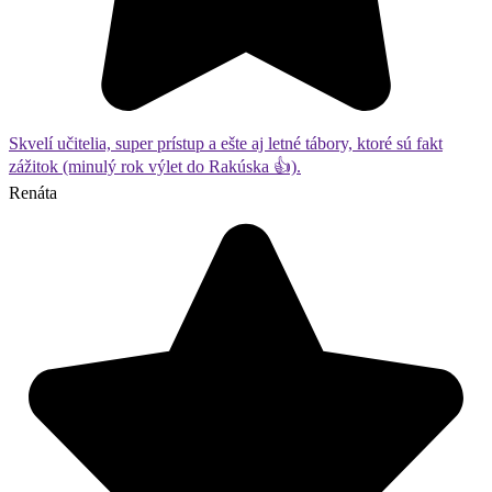
Skvelí učitelia, super prístup a ešte aj letné tábory, ktoré sú fakt
zážitok (minulý rok výlet do Rakúska 👍).
Renáta