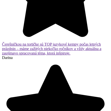
Čerešničkou na tortičke sú TOP jazykové kempy počas letných
prázdnin – máme zažitých niekoľko ročníkov a vždy aktuálna a
zaujímavo spracovaná téma, ktorá inšpiruje.
Darina