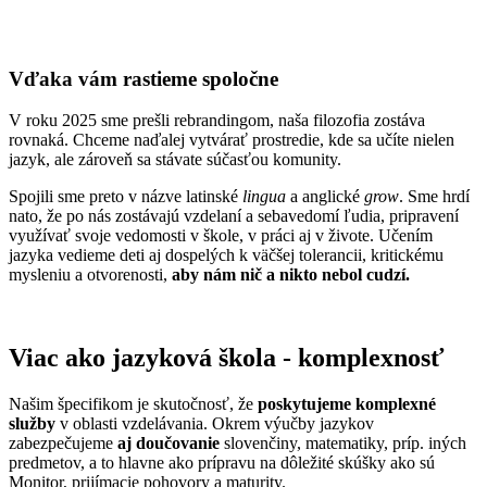
Vďaka vám rastieme spoločne
V roku 2025 sme prešli rebrandingom, naša filozofia zostáva
rovnaká. Chceme naďalej vytvárať prostredie, kde sa učíte nielen
jazyk, ale zároveň sa stávate súčasťou komunity.
Spojili sme preto v názve latinské
lingua
a anglické
grow
. Sme hrdí
nato, že po nás zostávajú vzdelaní a sebavedomí ľudia, pripravení
využívať svoje vedomosti v škole, v práci aj v živote. Učením
jazyka vedieme deti aj dospelých k väčšej tolerancii, kritickému
mysleniu a otvorenosti,
aby nám nič a nikto nebol cudzí.
Viac ako jazyková škola - komplexnosť
Našim špecifikom je skutočnosť, že
poskytujeme komplexné
služby
v oblasti vzdelávania. Okrem výučby jazykov
zabezpečujeme
aj doučovanie
slovenčiny, matematiky, príp. iných
predmetov, a to hlavne ako prípravu na dôležité skúšky ako sú
Monitor, prijímacie pohovory a maturity.