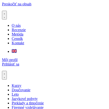
Preskočiť na obsah
O nás
Recenzie
Metóda
Cenník
Kontakt
Môj profil
Prihlásiť sa
Kurzy
Doučovanie
Leto
Jazykové pobyty
Preklady a tlmočenie
Firemné vzdelávanie