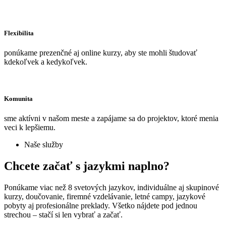
Flexibilita
ponúkame prezenčné aj online kurzy, aby ste mohli študovať
kdekoľvek a kedykoľvek.
Komunita
sme aktívni v našom meste a zapájame sa do projektov, ktoré menia
veci k lepšiemu.
Naše služby
Chcete začať s jazykmi naplno?
Ponúkame viac než 8 svetových jazykov, individuálne aj skupinové
kurzy, doučovanie, firemné vzdelávanie, letné campy, jazykové
pobyty aj profesionálne preklady. Všetko nájdete pod jednou
strechou – stačí si len vybrať a začať.