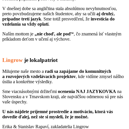
V dnešnej dobe sa angličtina stala absolútnou nevyhnutnosťou,
preto povzbudzujeme našich študentov, aby sa učili
aj druhý,
prípadne tretí jazyk
. Sme totiž presvedčení, že
investícia do
vzdelania sa vždy oplatí
.
Naším mottom je
„nie choď, ale poď“
, čo znamená ísť vlastným
príkladom deťom v učení aj výchove.
Lingrow
je lokalpatriot
Milujeme naše mesto a
radi sa zapájame do komunitných
a rozvojových vzdelávacích projektov
, kde vidíme zmysel nášho
úsilia a konkrétne výsledky.
Sme viacnásobnými držiteľmi
ocenenia NAJ JAZYKOVKA
na
Slovensku a v Trnavskom kraji, ale najväčšou odmenou sú pre nás
vaše úspechy.
U nás nájdete príjemné prostredie a motiváciu, ktorá vás
dovedie ďalej, než ste si mysleli, že je možné.
Erika & Stanislav Rapaví, zakladatelia Lingrow