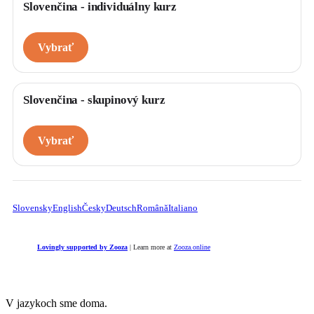
Slovenčina - individuálny kurz
Vybrať
Slovenčina - skupinový kurz
Vybrať
Slovensky
English
Česky
Deutsch
Română
Italiano
Lovingly supported by Zooza
| Learn more at
Zooza.online
V jazykoch sme doma.