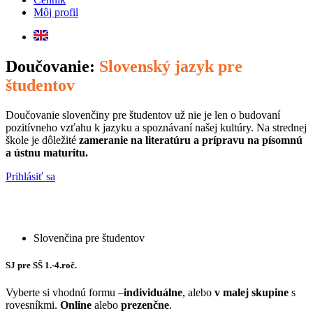
Môj profil
Doučovanie:
Slovenský jazyk pre
študentov
Doučovanie slovenčiny pre študentov už nie je len o budovaní
pozitívneho vzťahu k jazyku a spoznávaní našej kultúry. Na strednej
škole je dôležité
zameranie na literatúru a prípravu na písomnú
a ústnu maturitu.
Prihlásiť sa
Slovenčina pre študentov
SJ pre SŠ 1.-4.roč.
Vyberte si vhodnú formu –
individuálne
, alebo
v malej skupine
s
rovesníkmi.
Online
alebo
prezenčne
.