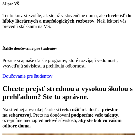
SJ pre VŠ
Tento kurz si zvolíte, ak ste už v slovenčine doma, ale
chcete ísť do
hĺbky literárnych a morfologických rozborov
. Naši lektori vás
prevedú skúškami na VŠ.
Ďalšie doučovanie pre študentov
Pozrite si aj naše ďalšie programy, ktoré rozvíjajú vedomosti,
vysvetľujú súvislosti a prehlbujú odbornosť.
Doučovanie pre študentov
Chcete prejsť strednou a vysokou školou s
prehľadom? Ste tu správne.
Na strednej a vysokej škole
si treba užiť
mladosť a
priestor
na
sebarozvoj
. Preto na doučovaní
podporíme
vaše
talenty
,
ozrejmíme medzipredmetové súvislosti,
aby ste boli vo vašom
odbore doma.