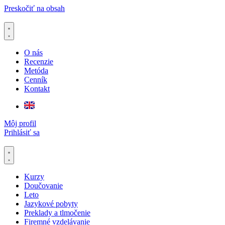
Preskočiť na obsah
O nás
Recenzie
Metóda
Cenník
Kontakt
Môj profil
Prihlásiť sa
Kurzy
Doučovanie
Leto
Jazykové pobyty
Preklady a tlmočenie
Firemné vzdelávanie