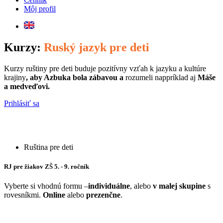
Môj profil
Kurzy:
Ruský jazyk pre deti
Kurzy ruštiny pre deti buduje pozitívny vzťah k jazyku a kultúre
krajiny
, aby Azbuka bola zábavou a
rozumeli nappríklad aj
Máše
a medveďovi.
Prihlásiť sa
Ruština pre deti
RJ pre žiakov ZŠ 5. - 9. ročník
Vyberte si vhodnú formu –
individuálne
, alebo
v malej skupine
s
rovesníkmi.
Online
alebo
prezenčne
.