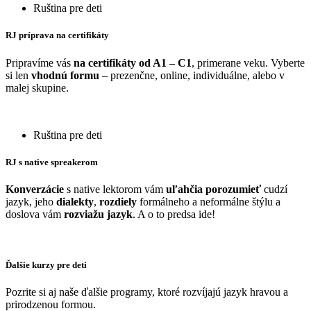
Ruština pre deti
RJ príprava na certifikáty
Pripravíme vás
na certifikáty od A1 – C1
, primerane veku. Vyberte
si len
vhodnú formu
– prezenčne, online, individuálne, alebo v
malej skupine.
Ruština pre deti
RJ s native spreakerom
Konverzácie
s native lektorom vám
uľahčia porozumieť
cudzí
jazyk, jeho
dialekty
,
rozdiely
formálneho a neformálne štýlu a
doslova vám
rozviažu jazyk
. A o to predsa ide!
Ďalšie kurzy pre deti
Pozrite si aj naše ďalšie programy, ktoré rozvíjajú jazyk hravou a
prirodzenou formou.