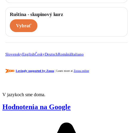
Ruština - skupinový kurz
Vybrať
Slovensky
English
Česky
Deutsch
Română
Italiano
Lovingly supported by Zooza
| Learn more at
Zooza.online
V jazykoch sme doma.
Hodnotenia na Google