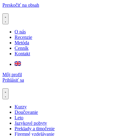
Preskočiť na obsah
O nás
Recenzie
Metóda
Cenník
Kontakt
Môj profil
Prihlásiť sa
Kurzy
Doučovanie
Leto
Jazykové pobyty
Preklady a tlmočenie
Firemné vzdelávanie