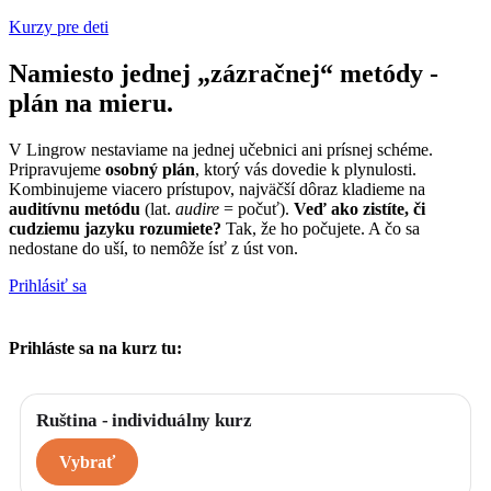
Kurzy pre deti
Namiesto jednej „zázračnej“ metódy -
plán na mieru.
V Lingrow nestaviame na jednej učebnici ani prísnej schéme.
Pripravujeme
osobný plán
, ktorý vás dovedie k plynulosti.
Kombinujeme viacero prístupov, najväčší dôraz kladieme na
auditívnu metódu
(lat.
audire
= počuť).
Veď ako zistíte, či
cudziemu jazyku rozumiete?
Tak, že ho počujete. A čo sa
nedostane do uší, to nemôže ísť z úst von.
Prihlásiť sa
Prihláste sa na kurz tu:
Vyberte si
*
Ruština - individuálny kurz
Vybrať