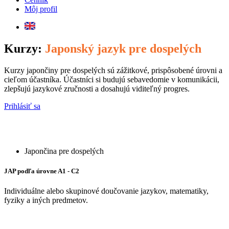
Môj profil
Kurzy:
Japonský jazyk pre dospelých
Kurzy japončiny pre dospelých sú zážitkové, prispôsobené úrovni a
cieľom účastníka. Účastníci si budujú sebavedomie v komunikácii,
zlepšujú jazykové zručnosti a dosahujú viditeľný progres.
Prihlásiť sa
Japončina pre dospelých
JAP podľa úrovne A1 - C2
Individuálne alebo skupinové doučovanie jazykov, matematiky,
fyziky a iných predmetov.