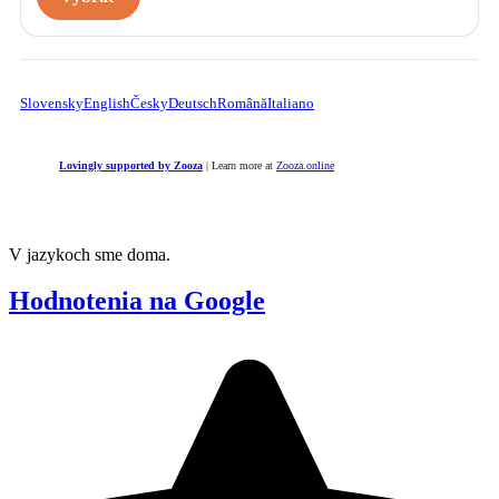
Slovensky
English
Česky
Deutsch
Română
Italiano
Lovingly supported by Zooza
| Learn more at
Zooza.online
V jazykoch sme doma.
Hodnotenia na Google