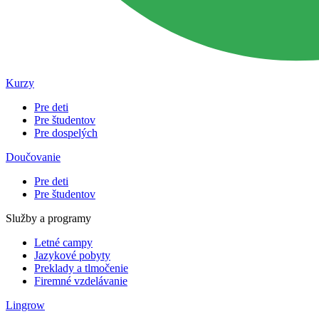
Kurzy
Pre deti
Pre študentov
Pre dospelých
Doučovanie
Pre deti
Pre študentov
Služby a programy
Letné campy
Jazykové pobyty
Preklady a tlmočenie
Firemné vzdelávanie
Lingrow