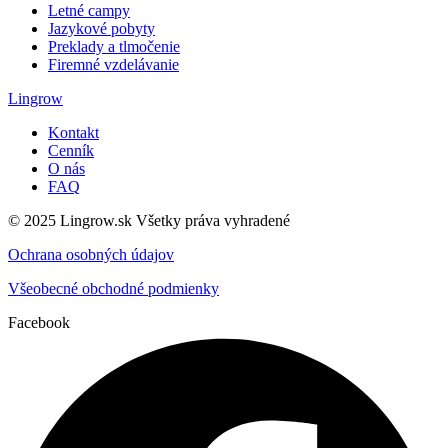
Letné campy
Jazykové pobyty
Preklady a tlmočenie
Firemné vzdelávanie
Lingrow
Kontakt
Cenník
O nás
FAQ
© 2025 Lingrow.sk Všetky práva vyhradené
Ochrana osobných údajov
Všeobecné obchodné podmienky
Facebook