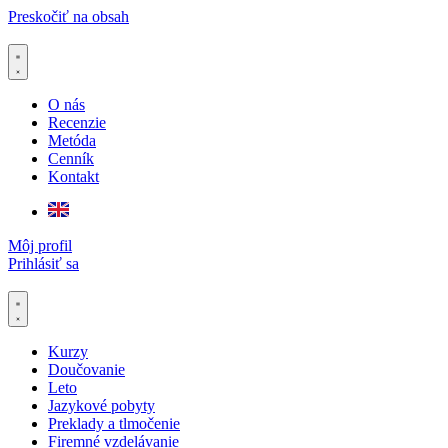
Preskočiť na obsah
O nás
Recenzie
Metóda
Cenník
Kontakt
Môj profil
Prihlásiť sa
Kurzy
Doučovanie
Leto
Jazykové pobyty
Preklady a tlmočenie
Firemné vzdelávanie