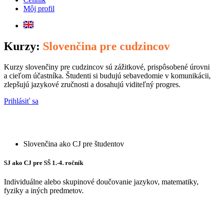
Môj profil
Kurzy:
Slovenčina pre cudzincov
Kurzy slovenčiny pre cudzincov sú zážitkové, prispôsobené úrovni
a cieľom účastníka. Študenti si budujú sebavedomie v komunikácii,
zlepšujú jazykové zručnosti a dosahujú viditeľný progres.
Prihlásiť sa
Slovenčina ako CJ pre študentov
SJ ako CJ pre SŠ 1.-4. ročník
Individuálne alebo skupinové doučovanie jazykov, matematiky,
fyziky a iných predmetov.