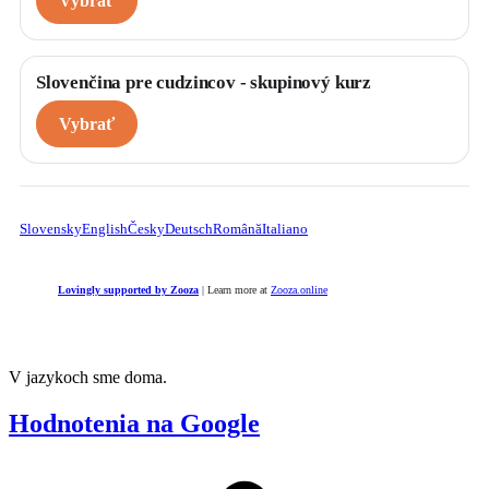
Vybrať
Slovenčina pre cudzincov - skupinový kurz
Vybrať
Slovensky
English
Česky
Deutsch
Română
Italiano
Lovingly supported by Zooza
| Learn more at
Zooza.online
V jazykoch sme doma.
Hodnotenia na Google